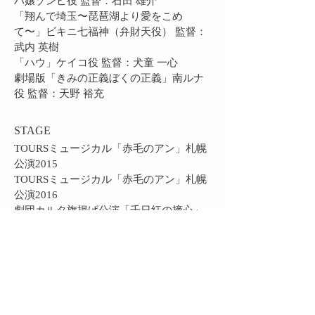
バ嬢ゾンビ役 監督：石田 雄介
「翔んで埼玉〜琵琶湖より愛をこめ
て〜」ビキニ七福神（弁財天役） 監督：
武内 英樹
「ハウ」ケイコ役 監督：犬童 一心
劇場版「きみの正義ぼくの正義」南ルナ
役 監督：天野 裕充
STAGE
TOURSミュージカル「赤毛のアン」札幌
公演2015
TOURSミュージカル「赤毛のアン」札幌
公演2016
劇団カルタ旗揚げ公演「千日紅の摘心」
乙田千鶴役
劇団カルタ第二回公演「春眠の禁忌」尾
形桃子役
MV
iri「染」