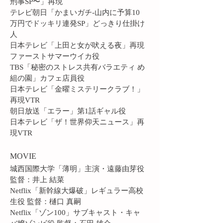
刑事SP〜」再現
テレビ朝日「かまいガチ-山内に予算10
万円でドッキリ連発SP」どっきり仕掛け
人
日本テレビ「上田と女が吠える夜」再現
ファーストサマーウイカ役
TBS「秘密のストレス共有バラエティ め
組の園」カフェ店員役
日本テレビ「金曜ミステリークラブ！」
再現VTR
朝日放送「エラー」第1話ギャル役
日本テレビ「ザ！世界仰天ニュース」再
現VTR
MOVIE
城西国際大学「薄明」主演・遠藤由芽役
監督：井上 結菜
Netflix「新幹線大爆破」レギュラー高校
生役 監督：樋口 真嗣
Netflix「ゾン100」サブキャスト・キャ