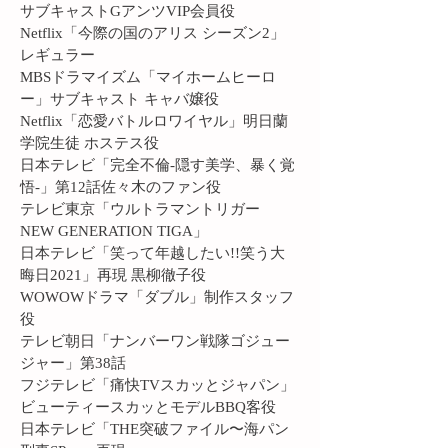
サブキャストGアンツVIP会員役
Netflix「今際の国のアリス シーズン2」
レギュラー
MBSドラマイズム「マイホームヒーロ
ー」サブキャスト キャバ嬢役
Netflix「恋愛バトルロワイヤル」明日蘭
学院生徒 ホステス役
日本テレビ「完全不倫-隠す美学、暴く覚
悟-」第12話佐々木のファン役
テレビ東京「ウルトラマントリガー
NEW GENERATION TIGA」
日本テレビ「笑って年越したい!!笑う大
晦日2021」再現 黒柳徹子役
WOWOWドラマ「ダブル」制作スタッフ
役
テレビ朝日「ナンバーワン戦隊ゴジュー
ジャー」第38話
フジテレビ「痛快TVスカッとジャパン」
ビューティースカッとモデルBBQ客役
日本テレビ「THE突破ファイル〜海パン