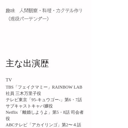
趣味
人間観察・料理・
カクテル作り
（現役バーテンダー）
主な出演歴
TV
TBS「フェイクマミー」RAINBOW LAB
社員 三木万里子役
テレビ東京「95-キュウゴー-」第6・7話
サブキャストキャバ嬢役
Netflix「離婚しようよ」第5・8話 司会者
役
ABCテレビ「アカイリンゴ」第2〜４話